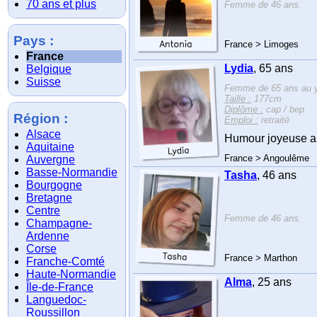
70 ans et plus
Femme de 46 ans.
Pays :
France > Limoges
France
Lydia
, 65 ans
Belgique
Suisse
Femme de 65 ans au y
Taille :
177cm
Diplôme :
cap / bep
Région :
Emploi :
retraité
Alsace
Humour joyeuse a 
Aquitaine
France > Angoulême
Auvergne
Basse-Normandie
Tasha
, 46 ans
Bourgogne
Bretagne
Centre
Femme de 46 ans.
Champagne-
Ardenne
Corse
France > Marthon
Franche-Comté
Haute-Normandie
Alma
, 25 ans
Île-de-France
Languedoc-
Roussillon