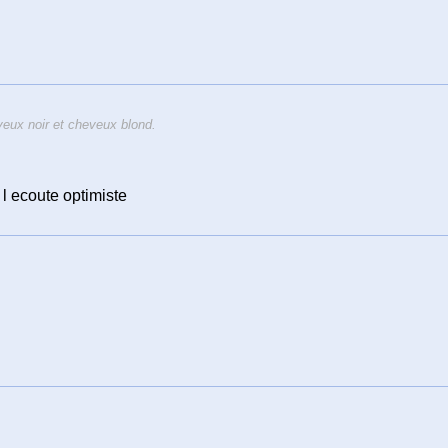
eux noir et cheveux blond.
l ecoute optimiste