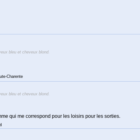
eux bleu et cheveux blond.
ute-Charente
eux bleu et cheveux blond.
e qui me correspond pour les loisirs pour les sorties.
l