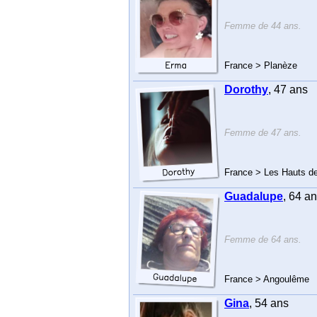
Femme de 44 ans.
France > Planèze
Dorothy
, 47 ans
Femme de 47 ans.
France > Les Hauts d
Guadalupe
, 64 a
Femme de 64 ans.
France > Angoulême
Gina
, 54 ans