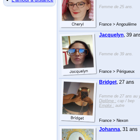
Femme de 25 ans.
France > Angoulême
Jacquelyn
, 39 an
Femme de 39 ans.
France > Périgueux
Bridget
, 27 ans
Femme de 27 ans au y
Diplôme :
cap / bep
Emploi :
autre
France > Nexon
Johanna
, 31 ans