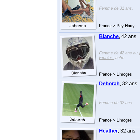
Femme de 31 ans.
France > Pey Harry
Blanche
, 42 ans
Femme de 42 ans au y
Emploi :
autre
France > Limoges
Deborah
, 32 ans
Femme de 32 ans.
France > Limoges
Heather
, 32 ans