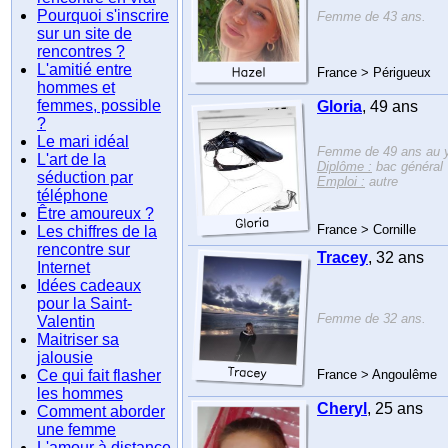
Pourquoi s'inscrire
Femme de 43 ans.
sur un site de
rencontres ?
L'amitié entre
France > Périgueux
hommes et
femmes, possible
Gloria
, 49 ans
?
Le mari idéal
Femme de 49 ans au ye
L'art de la
Diplôme :
bac général
séduction par
Emploi :
autre
téléphone
Être amoureux ?
France > Cornille
Les chiffres de la
rencontre sur
Tracey
, 32 ans
Internet
Idées cadeaux
pour la Saint-
Femme de 32 ans.
Valentin
Maitriser sa
jalousie
Ce qui fait flasher
France > Angoulême
les hommes
Cheryl
, 25 ans
Comment aborder
une femme
L'amour à distance