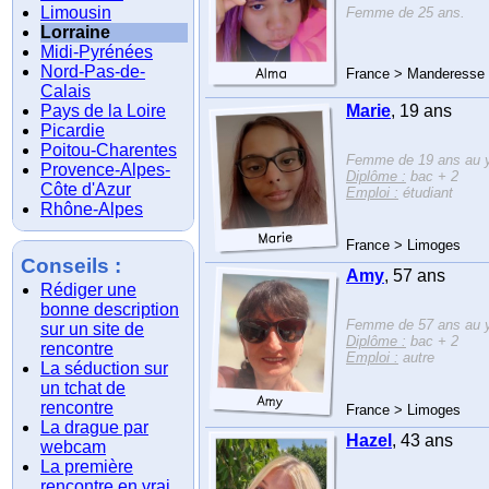
Limousin
Femme de 25 ans.
Lorraine
Midi-Pyrénées
Nord-Pas-de-
France > Manderesse
Calais
Pays de la Loire
Marie
, 19 ans
Picardie
Poitou-Charentes
Femme de 19 ans au y
Provence-Alpes-
Diplôme :
bac + 2
Côte d'Azur
Emploi :
étudiant
Rhône-Alpes
France > Limoges
Conseils :
Amy
, 57 ans
Rédiger une
bonne description
Femme de 57 ans au y
sur un site de
Diplôme :
bac + 2
rencontre
Emploi :
autre
La séduction sur
un tchat de
rencontre
France > Limoges
La drague par
Hazel
, 43 ans
webcam
La première
rencontre en vrai