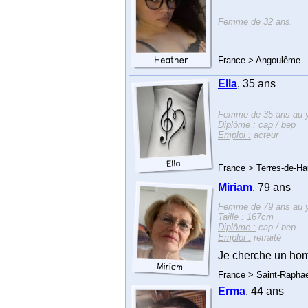
Femme de 32 ans.
France > Angoulême
Ella
, 35 ans
Femme de 35 ans au y
Diplôme :
cap / bep
Emploi :
acteur
France > Terres-de-Ha
Miriam
, 79 ans
Femme de 79 ans au y
Taille :
167cm
Diplôme :
cap / bep
Emploi :
retraité
Je cherche un homm
France > Saint-Raphaë
Erma
, 44 ans