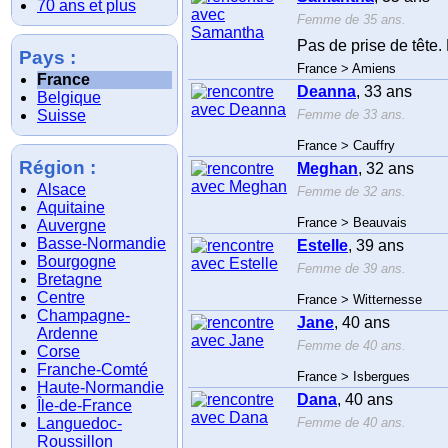
70 ans et plus
Femme de 35 ans.
Pas de prise de tête. 
Pays :
France > Amiens
France
Deanna
, 33 ans
Belgique
Suisse
Femme de 33 ans.
France > Cauffry
Région :
Meghan
, 32 ans
Alsace
Femme de 32 ans.
Aquitaine
France > Beauvais
Auvergne
Basse-Normandie
Estelle
, 39 ans
Bourgogne
Femme de 39 ans.
Bretagne
Centre
France > Witternesse
Champagne-
Jane
, 40 ans
Ardenne
Femme de 40 ans.
Corse
Franche-Comté
France > Isbergues
Haute-Normandie
Dana
, 40 ans
Île-de-France
Languedoc-
Femme de 40 ans.
Roussillon