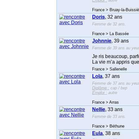
Emploi :
autre
France > Bruay-la-Buissiè
Doris
, 32 ans
Femme de 32 ans.
France > La Bassée
Johnnie
, 39 ans
Femme de 39 ans au yeux 
Je ris beaucoup, parf
La vie m’a appris que
France > Sallenelle
Lola
, 37 ans
Femme de 37 ans au yeux
Diplôme :
cap / bep
Emploi :
autre
France > Arras
Nellie
, 33 ans
Femme de 33 ans.
France > Béthune
Eula
, 38 ans