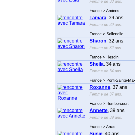
Femme de 38 ans.
France > Amiens
Tamara
, 39 ans
Femme de 39 ans.
France > Sallenelle
Sharon
, 32 ans
Femme de 32 ans.
France > Hesdin
Sheila
, 34 ans
Femme de 34 ans.
France > Pont-Sainte-Ma
Roxanne
, 37 ans
Femme de 37 ans.
France > Humbercourt
Annette
, 39 ans
Femme de 39 ans.
France > Arras
Susie
, 40 ans