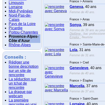
France > Amiens
Limousin
Geneva
, 40 ans
Lorraine
Midi-Pyrénées
Femme de 40 ans.
Nord-Pas-de-
Calais
France > Arras
Pays de la Loire
Sonya
, 39 ans
Picardie
Femme de 39 ans au yeux
Poitou-Charentes
Diplôme :
bac professionn
Provence-Alpes-
Emploi :
fleuriste
Côte d'Azur
France > Sainte-Marie-de-
Rhône-Alpes
Lola
, 31 ans
Femme de 31 ans.
Conseils :
Rédiger une
France > Creil
bonne description
Genevieve
, 40 ans
sur un site de
Femme de 40 ans.
rencontre
La séduction sur
France > Étaples
un tchat de
Marcella
, 37 ans
rencontre
Femme de 37 ans.
La drague par
webcam
France > Saint-Ouen
La première
Lorraine
, 40 ans
rencontre en vrai