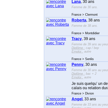
Lana
, 30 ans
Femme de 30 ans.
France > Clermont
Roberta
, 38 ans
Femme de 38 ans.
France > Montdidier
Tracy
, 39 ans
Femme de 39 ans au yeux 
Diplôme :
cap / bep
Emploi :
autre
France > Senlis
Penny
, 30 ans
Femme de 30 ans au yeux 
Diplôme :
bac + 2
Emploi :
autre
Je suis quelqu' un de
calais ou relation dur
France > Divion
Angel
, 33 ans
Femme de 33 ans au yeux 