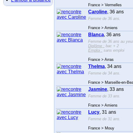
France > Vermelles
Caroline
, 36 ans
Femme de 36 ans.
France > Amiens
Blanca
, 36 ans
Femme de 36 ans au yeux
Diplôme :
bac + 2
Emploi :
sans emploi
France > Arras
Thelma
, 34 ans
Femme de 34 ans.
France > Marseille-en-Be
Jasmine
, 33 ans
Femme de 33 ans.
France > Amiens
Lucy
, 31 ans
Femme de 31 ans.
France > Mouy