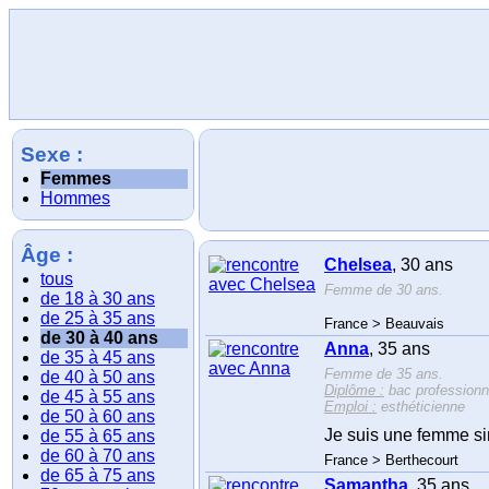
Sexe :
Femmes
Hommes
Âge :
Chelsea
, 30 ans
tous
Femme de 30 ans.
de 18 à 30 ans
de 25 à 35 ans
France > Beauvais
de 30 à 40 ans
Anna
, 35 ans
de 35 à 45 ans
Femme de 35 ans.
de 40 à 50 ans
Diplôme :
bac professionn
de 45 à 55 ans
Emploi :
esthéticienne
de 50 à 60 ans
Je suis une femme sim
de 55 à 65 ans
de 60 à 70 ans
France > Berthecourt
de 65 à 75 ans
Samantha
, 35 ans