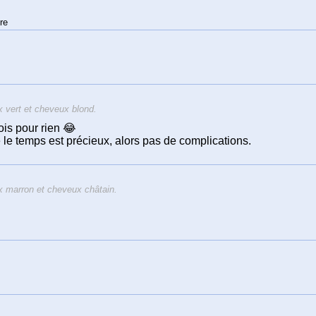
re
vert et cheveux blond.
ois pour rien 😂
 le temps est précieux, alors pas de complications.
 marron et cheveux châtain.