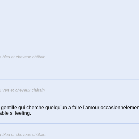
bleu et cheveux châtain.
vert et cheveux châtain.
 gentille qui cherche quelqu'un a faire l'amour occasionnelement
able si feeling.
bleu et cheveux châtain.