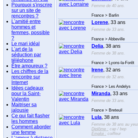
Pourquoi s'inscrire
Femme de 40 ans.
sur un site de
France > Barlin
rencontres ?
L'amitié entre
Lorene
, 33 ans
hommes et
Femme de 33 ans.
femmes, possible
?
France > Abbeville
Le mari idéal
Delia
, 38 ans
L'art de la
Femme de 38 ans.
séduction par
téléphone
France > Lyons-la-Forêt
Être amoureux ?
Irene
, 32 ans
Les chiffres de la
rencontre sur
Femme de 32 ans.
Internet
France > Les Andelys
Idées cadeaux
pour la Saint-
Miranda
, 33 ans
Valentin
Femme de 33 ans.
Maitriser sa
jalousie
France > Breteuil
Ce qui fait flasher
Lula
, 38 ans
les hommes
Femme de 38 ans au yeux
Comment aborder
Diplôme :
cap / bep
une femme
Emploi :
coiffeur
L'amour à distance