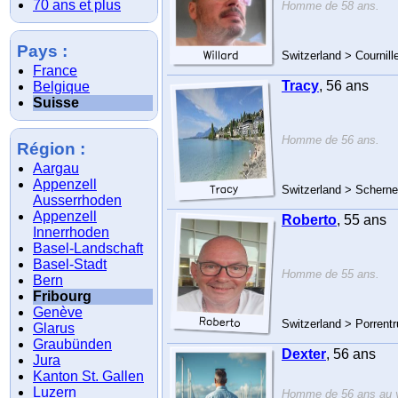
70 ans et plus
Homme de 58 ans.
Pays :
Switzerland > Cournill
France
Tracy
, 56 ans
Belgique
Suisse
Homme de 56 ans.
Région :
Aargau
Appenzell
Switzerland > Scherne
Ausserrhoden
Appenzell
Roberto
, 55 ans
Innerrhoden
Basel-Landschaft
Basel-Stadt
Homme de 55 ans.
Bern
Fribourg
Genève
Switzerland > Porrent
Glarus
Graubünden
Dexter
, 56 ans
Jura
Kanton St. Gallen
Luzern
Homme de 56 ans au ye