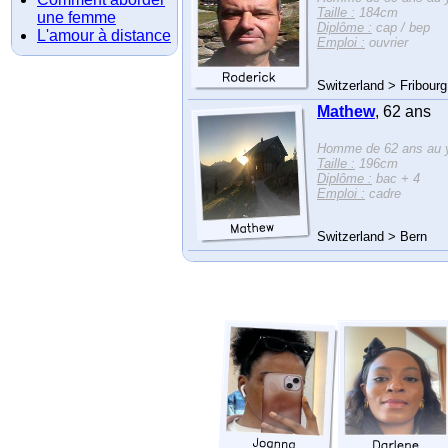
Taille :
184cm
une femme
Diplôme :
cap / bep
L'amour à distance
Emploi :
ouvrier
Switzerland > Fribourg
Mathew
, 62 ans
Homme de 62 ans au y
Taille :
196cm
Diplôme :
bac + 4
Emploi :
cadre
Switzerland > Bern