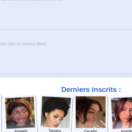
eux bleu et cheveux blond.
Derniers inscrits :