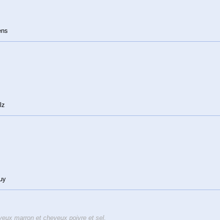
ens
lz
ruy
ux marron et cheveux poivre et sel.