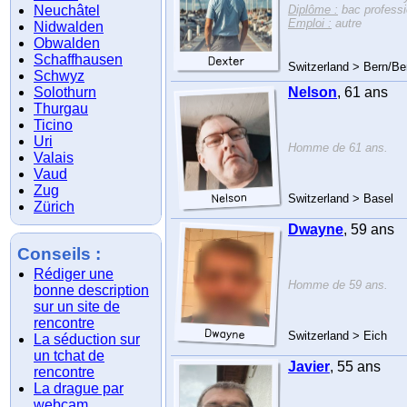
Neuchâtel
Diplôme :
bac professi
Emploi :
autre
Nidwalden
Obwalden
Schaffhausen
Switzerland > Bern/Be
Schwyz
Solothurn
Nelson
, 61 ans
Thurgau
Ticino
Uri
Homme de 61 ans.
Valais
Vaud
Zug
Switzerland > Basel
Zürich
Dwayne
, 59 ans
Conseils :
Rédiger une
Homme de 59 ans.
bonne description
sur un site de
rencontre
Switzerland > Eich
La séduction sur
un tchat de
Javier
, 55 ans
rencontre
La drague par
webcam