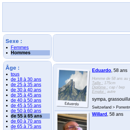
Sexe :
Femmes
Hommes
Âge :
Eduardo
, 58 ans
tous
Homme de 58 ans au y
de 18 à 30 ans
Taille :
175cm
de 25 à 35 ans
Diplôme :
cap / bep
de 30 à 40 ans
Emploi :
autre
de 35 à 45 ans
sympa, grassouilla
de 40 à 50 ans
de 45 à 55 ans
Switzerland > Porrent
de 50 à 60 ans
Willard
, 58 ans
de 55 à 65 ans
de 60 à 70 ans
de 65 à 75 ans