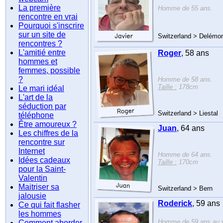
La première
Homme de 55 ans.
rencontre en vrai
Pourquoi s'inscrire
sur un site de
Switzerland > Delémo
rencontres ?
L'amitié entre
Roger
, 58 ans
hommes et
femmes, possible
?
Homme de 58 ans.
Taille :
178cm
Le mari idéal
L'art de la
séduction par
Switzerland > Liestal
téléphone
Être amoureux ?
Juan
, 64 ans
Les chiffres de la
rencontre sur
Internet
Homme de 64 ans.
Idées cadeaux
Taille :
170cm
pour la Saint-
Valentin
Maitriser sa
Switzerland > Bern
jalousie
Roderick
, 59 ans
Ce qui fait flasher
les hommes
Homme de 59 ans au ye
Comment aborder